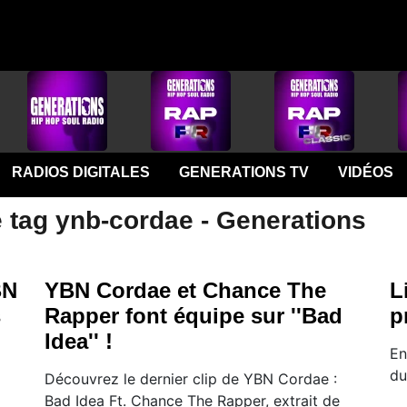
RADIOS DIGITALES
GENERATIONS TV
VIDÉOS
e tag ynb-cordae - Generations
BN
YBN Cordae et Chance The
L
s
Rapper font équipe sur ''Bad
p
Idea'' !
En
du
Découvrez le dernier clip de YBN Cordae :
Bad Idea Ft. Chance The Rapper, extrait de