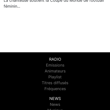
La chanteuse soutient la Coupe du Monde de football
féminin...
RADIO
Emissions
Animateurs
Playlist
Titres diffusés
Fréquences
NEWS
News