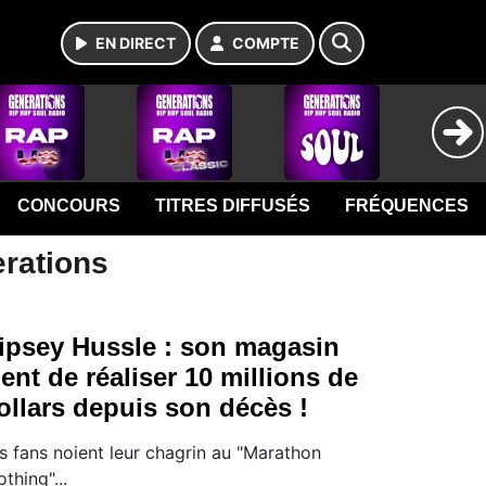
EN DIRECT
COMPTE
CONCOURS
TITRES DIFFUSÉS
FRÉQUENCES
erations
ipsey Hussle : son magasin
ient de réaliser 10 millions de
ollars depuis son décès !
s fans noient leur chagrin au "Marathon
othing"...