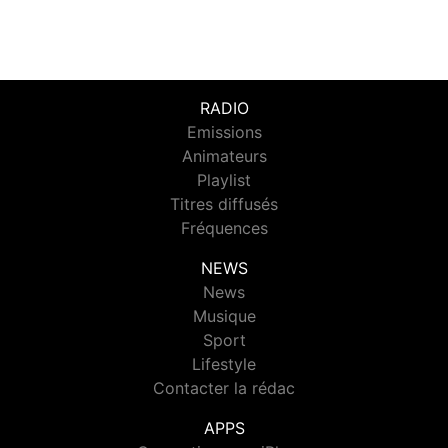
RADIO
Emissions
Animateurs
Playlist
Titres diffusés
Fréquences
NEWS
News
Musique
Sport
Lifestyle
Contacter la rédac
APPS