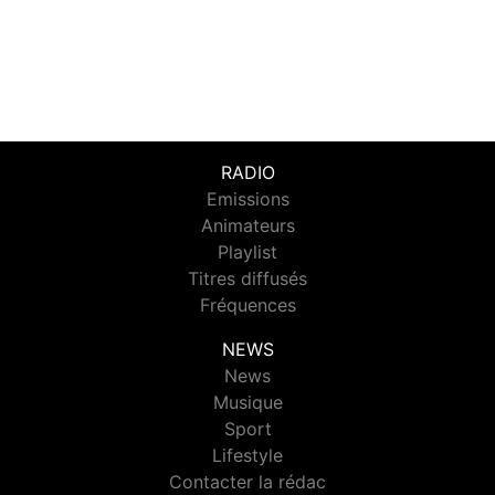
RADIO
Emissions
Animateurs
Playlist
Titres diffusés
Fréquences
NEWS
News
Musique
Sport
Lifestyle
Contacter la rédac