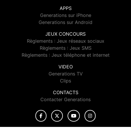
APPS
Generations sur iPhone
Generations sur Android
JEUX CONCOURS
Règlements : Jeux réseaux sociaux
Règlements : Jeux SMS
Règlements : Jeux téléphone et internet
VIDEO
Generations TV
Clips
CONTACTS
Contacter Generations