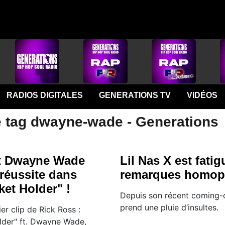
RADIOS DIGITALES
GENERATIONS TV
VIDÉOS
e tag dwayne-wade - Generations
et Dwayne Wade
Lil Nas X est fati
 réussite dans
remarques homop
et Holder" !
Depuis son récent coming-o
prend une pluie d’insultes.
er clip de Rick Ross :
lder" ft. Dwayne Wade,