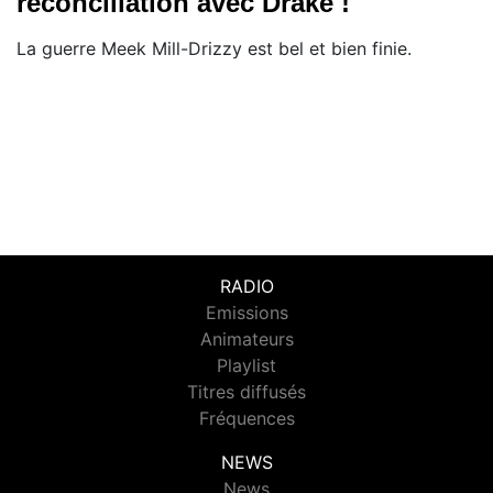
réconciliation avec Drake !
La guerre Meek Mill-Drizzy est bel et bien finie.
RADIO
Emissions
Animateurs
Playlist
Titres diffusés
Fréquences
NEWS
News