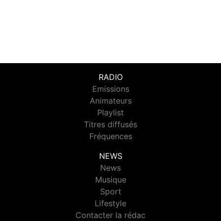
RADIO
Emissions
Animateurs
Playlist
Titres diffusés
Fréquences
NEWS
News
Musique
Sport
Lifestyle
Contacter la rédac