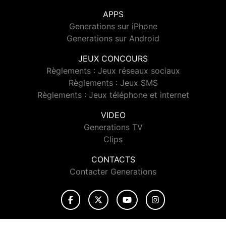
APPS
Generations sur iPhone
Generations sur Android
JEUX CONCOURS
Règlements : Jeux réseaux sociaux
Règlements : Jeux SMS
Règlements : Jeux téléphone et internet
VIDEO
Generations TV
Clips
CONTACTS
Contacter Generations