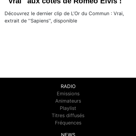
''Vrai'' aux côtés de Roméo Elvis !
Découvrez le dernier clip de L’Or du Commun : Vrai,
extrait de ''Sapiens'', disponible
RADIO
Emissions
Animateurs
Playlist
Titres diffusés
Fréquences
NEWS