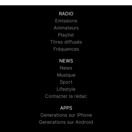
RADIO
Emissions
Animateurs
Playlist
Titres diffusés
Fréquences
NEWS
News
Musique
Sport
Lifestyle
Contacter la rédac
APPS
Generations sur iPhone
Generations sur Android