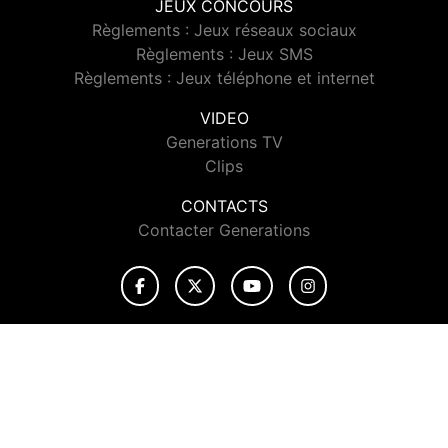
JEUX CONCOURS
Règlements : Jeux réseaux sociaux
Règlements : Jeux SMS
Règlements : Jeux téléphone et internet
VIDEO
Generations TV
Clips
CONTACTS
Contacter Generations
© 2026 Generations Tous droits réservés.
Signaler un contenu
-
Mentions légales
-
Politique de cookies
-
Contact