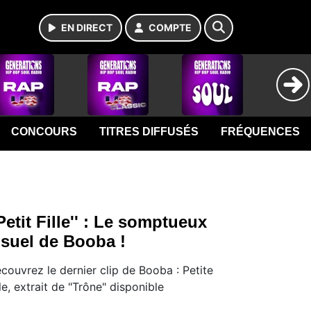
EN DIRECT
COMPTE
CONCOURS
TITRES DIFFUSÉS
FRÉQUENCES
'Petit Fille'' : Le somptueux
isuel de Booba !
couvrez le dernier clip de Booba : Petite
lle, extrait de "Trône" disponible