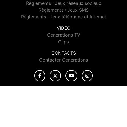
Règlements : Jeux réseaux sociaux
Règlements : Jeux SMS
Règlements : Jeux téléphone et internet
VIDEO
Generations TV
Clips
CONTACTS
Contacter Generations
© 2026 Generations Tous droits réservés.
Signaler un contenu
-
Mentions légales
-
Politique de cookies
-
Contact