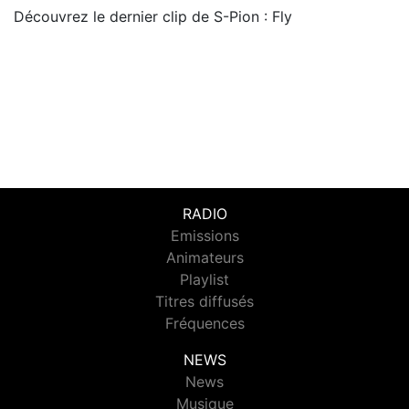
Découvrez le dernier clip de S-Pion : Fly
RADIO
Emissions
Animateurs
Playlist
Titres diffusés
Fréquences
NEWS
News
Musique