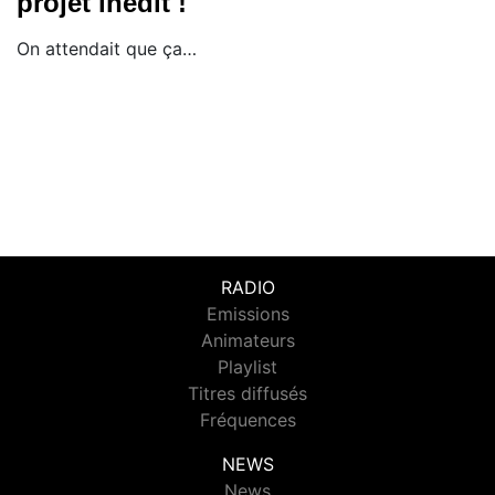
projet inédit !
On attendait que ça…
RADIO
Emissions
Animateurs
Playlist
Titres diffusés
Fréquences
NEWS
News