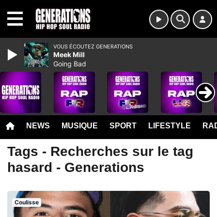
MENU
VOUS ÉCOUTEZ GENERATIONS
Meek Mill
Going Bad
NEWS
MUSIQUE
SPORT
LIFESTYLE
RAD
Tags - Recherches sur le tag
hasard - Generations
Coulisse