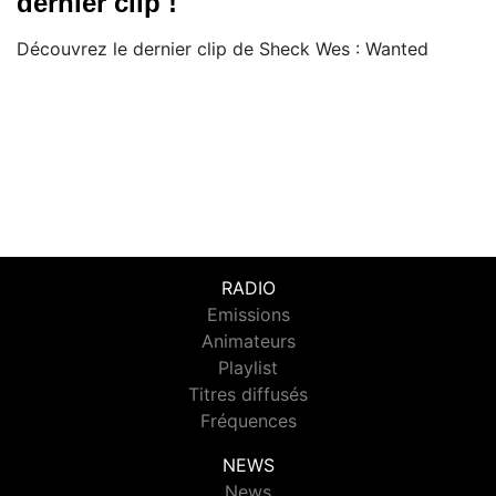
dernier clip !
Découvrez le dernier clip de Sheck Wes : Wanted
RADIO
Emissions
Animateurs
Playlist
Titres diffusés
Fréquences
NEWS
News