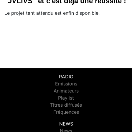
''JVLIVS'' et c'est déjà une réussite !
Le projet tant attendu est enfin disponible.
RADIO
Emissions
Animateurs
Playlist
Titres diffusés
Fréquences
NEWS
News