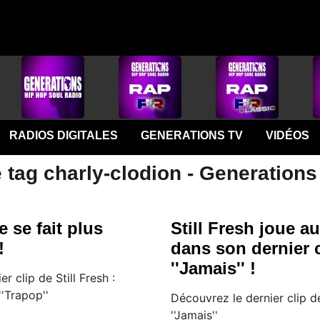
RADIOS DIGITALES
GENERATIONS TV
VIDÉOS
 tag charly-clodion - Generations
e se fait plus
Still Fresh joue a
!
dans son dernier c
''Jamais'' !
r clip de Still Fresh :
 ''Trapop''
Découvrez le dernier clip de 
''Jamais''