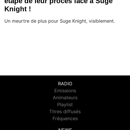
étape de leur procès face à Suge
Knight !
Un meurtre de plus pour Suge Knight, visiblement.
RADIO
Emissions
Animateurs
Playlist
Titres diffusés
Fréquences