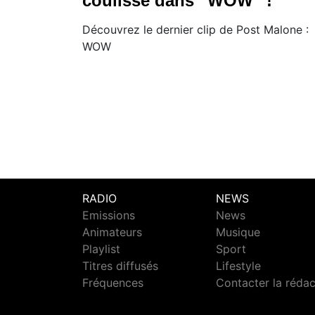
coulisse dans ''WOW'' !
Découvrez le dernier clip de Post Malone :
WOW
RADIO
NEWS
Emissions
News
Animateurs
Musique
Playlist
Sport
Titres diffusés
Lifestyle
Fréquences
Contacter la réda