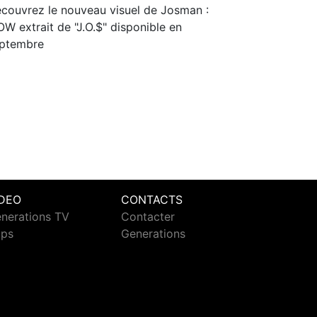
couvrez le nouveau visuel de Josman :
W extrait de "J.O.$" disponible en
ptembre
IDEO
CONTACTS
nerations TV
Contacter
ips
Generations