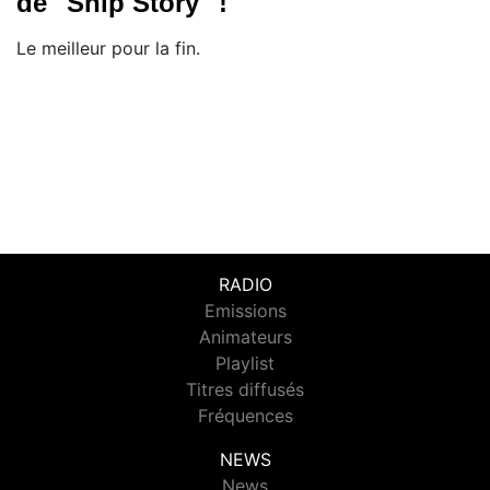
de "Snip Story" !
Le meilleur pour la fin.
RADIO
Emissions
Animateurs
Playlist
Titres diffusés
Fréquences
NEWS
News