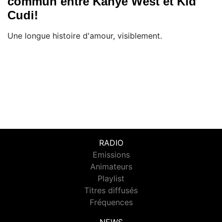
commun entre Kanye West et Kid
Cudi!
Une longue histoire d'amour, visiblement.
RADIO
Emissions
Animateurs
Playlist
Titres diffusés
Fréquences