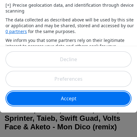
R.E.D.K. - Simple Constat 6 (Clip
Officiel)
Mate la dernière vidéo de R.E.D.K. : Simple Constat 6,
et laisse ton commentaire
R.E.D.K. - Boîte à Chaussures
[remix] (Clip Officiel)
Découvre le nouveau clip de R.E.D.K. : Boîte à
Chaussures [remix], et lâche ton commentaire
Demi-Portion ft Disiz, Ol Zico, Imed,
R.E.D.K., Mehdi, Mokless, Koma,
Sprinter, Taieb, Swift Guad, Volts
Face & Aketo - Mon Dico (remix)