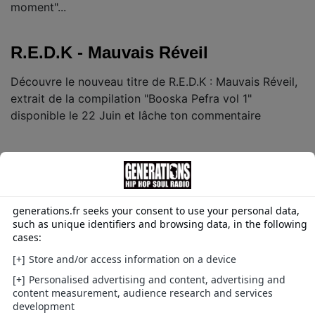
moment"...
R.E.D.K - Mauvais Réveil
Découvre le nouveau titre de R.E.D.K : Mauvais Réveil,
extrait de la compilation "Booska Pefra vol 1"
disponible le 22 Juin et lâche ton commentaire
Black Brut ft S-Pi, R.E.D.K, Ol
Kainry & Amy - CDC Remix (Clip
Officiel)
En attendant la sortie de l'album "Mr Eow" pour le 1er
Juin, mate le nouveau clip de Black Brut avec S-Pi,
R.E.D.K, Ol Kainry & Amy : CDC Remix, et laisse ton
commentaire