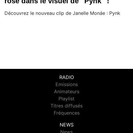
rose dans le visuel de ''Pynk'' !
Découvrez le nouveau clip de Janelle Monáe : Pynk
RADIO
Emissions
Animateurs
Playlist
Titres diffusés
Fréquences
NEWS
News