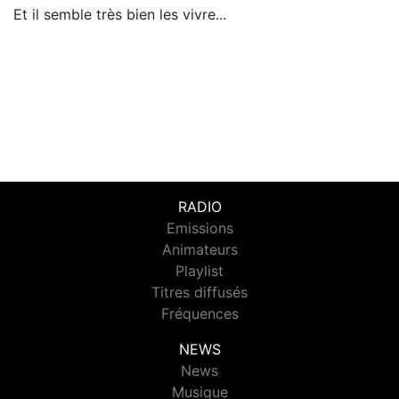
Et il semble très bien les vivre...
RADIO
Emissions
Animateurs
Playlist
Titres diffusés
Fréquences
NEWS
News
Musique