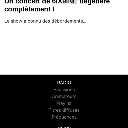
Un concert de 6IX9INE dégénère
complètement !
Le show a connu des débordements...
RADIO
Emissions
Animateurs
Playlist
Titres diffusés
Fréquences