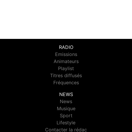
RADIO
Emissions
Animateurs
Playlist
Titres diffusés
Fréquences
NEWS
News
Musique
Sport
Lifestyle
Contacter la rédac