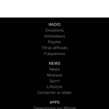
RADIO
Emissions
Animateurs
Playlist
Titres diffusés
Fréquences
NEWS
News
Musique
Sport
Lifestyle
Contacter la rédac
APPS
Generations sur iPhone