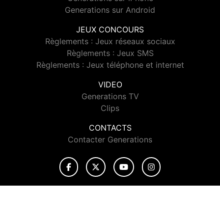
Generations sur Android
JEUX CONCOURS
Règlements : Jeux réseaux sociaux
Règlements : Jeux SMS
Règlements : Jeux téléphone et internet
VIDEO
Generations TV
Clips
CONTACTS
Contacter Generations
© 2026 Generations Tous droits réservés.
Signaler un contenu
-
Mentions légales
-
Politique de cookies
-