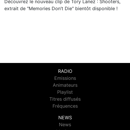
Découvrez le nouveau clip de Tory Lanez : Shooters,
extrait de "Memories Don’t Die" bientôt disponible !
RADIO
Emissions
Animateurs
Playlist
Titres diffusés
Fréquences
NEWS
News