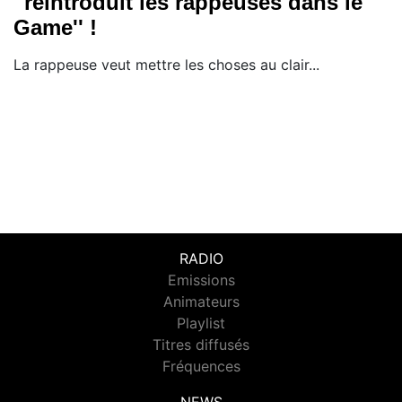
''réintroduit les rappeuses dans le
Game'' !
La rappeuse veut mettre les choses au clair...
RADIO
Emissions
Animateurs
Playlist
Titres diffusés
Fréquences