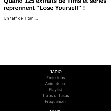
Quand 125 extraits de films et séries
reprennent ''Lose Yourself'' !
Un taff de Titan …
RADIO
Emissions
Animateurs
Playlist
Titres diffusés
Fréquences