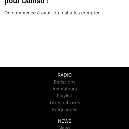
pour Damso !
On commence à avoir du mal à les compter…
RADIO
Emissions
Animateurs
Playlist
Titres diffusés
Fréquences
NEWS
News