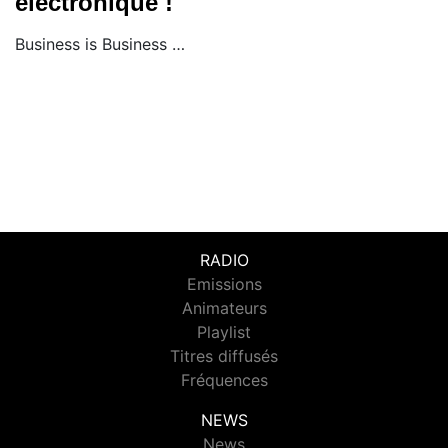
électronique !
Business is Business …
RADIO
Emissions
Animateurs
Playlist
Titres diffusés
Fréquences
NEWS
News