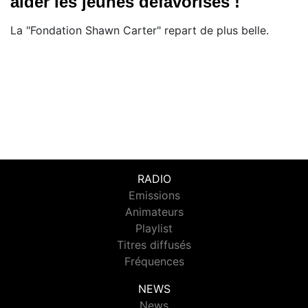
aider les jeunes défavorisés !
La "Fondation Shawn Carter" repart de plus belle.
RADIO
Emissions
Animateurs
Playlist
Titres diffusés
Fréquences
NEWS
News