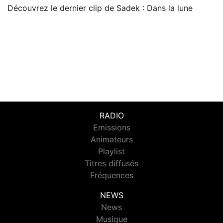
Découvrez le dernier clip de Sadek : Dans la lune
RADIO
Emissions
Animateurs
Playlist
Titres diffusés
Fréquences
NEWS
News
Musique