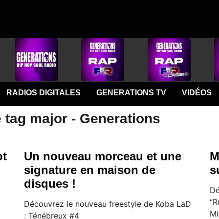
RADIOS DIGITALES
GENERATIONS TV
VIDÉOS
 tag major - Generations
ot
Un nouveau morceau et une
M
signature en maison de
s
disques !
​D
‘’
Découvrez le nouveau freestyle de Koba LaD
Mi
: Ténébreux #4