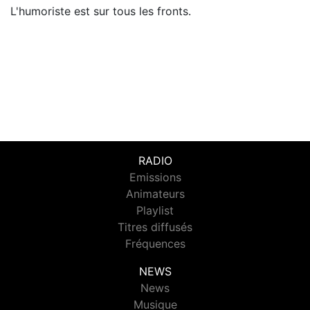
L'humoriste est sur tous les fronts.
RADIO
Emissions
Animateurs
Playlist
Titres diffusés
Fréquences
NEWS
News
Musique