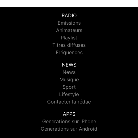
RADIO
Emissions
Animateurs
Playlist
Titres diffusés
Fréquences
NEWS
News
Musique
Sport
Lifestyle
Contacter la rédac
APPS
Generations sur iPhone
Generations sur Android