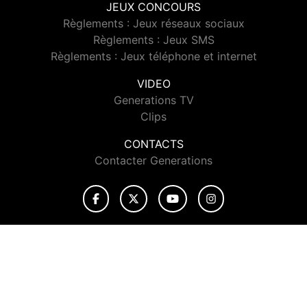
JEUX CONCOURS
Règlements : Jeux réseaux sociaux
Règlements : Jeux SMS
Règlements : Jeux téléphone et internet
VIDEO
Generations TV
Clips
CONTACTS
Contacter Generations
© 2026 Generations Tous droits réservés.
Signaler un contenu
-
Mentions légales
-
Politique de cookies
-
Contact