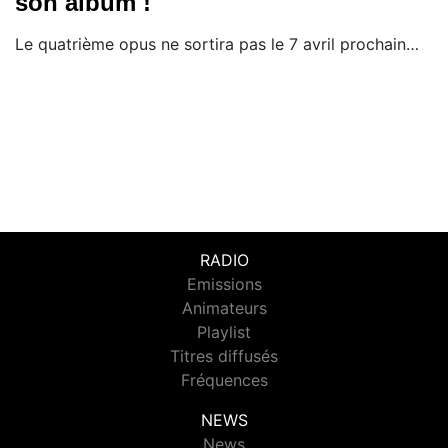
son album !
Le quatrième opus ne sortira pas le 7 avril prochain…
RADIO
Emissions
Animateurs
Playlist
Titres diffusés
Fréquences
NEWS
News