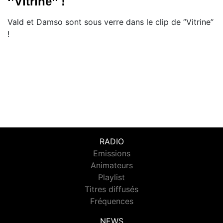
‘’Vitrine’’ !
​Vald et Damso sont sous verre dans le clip de ‘’Vitrine’’
!
RADIO
Emissions
Animateurs
Playlist
Titres diffusés
Fréquences
NEWS