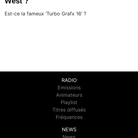
West ?
Est-ce la fameux ‘Turbo Grafx 16’ ?
RADIO
Emissions
Animateurs
Playlist
Titres diffusés
Fréquences
NEWS
News