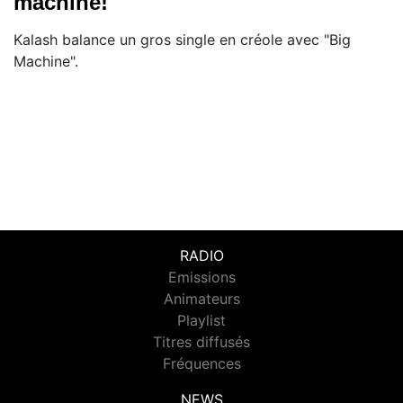
machine!"
Kalash balance un gros single en créole avec "Big
Machine".
RADIO
Emissions
Animateurs
Playlist
Titres diffusés
Fréquences
NEWS