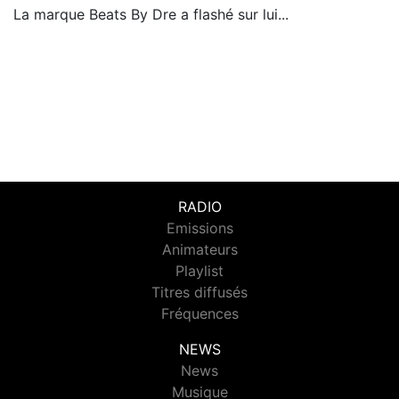
La marque Beats By Dre a flashé sur lui...
RADIO
Emissions
Animateurs
Playlist
Titres diffusés
Fréquences
NEWS
News
Musique