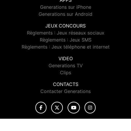
APPS
Generations sur iPhone
Generations sur Android
JEUX CONCOURS
Règlements : Jeux réseaux sociaux
Règlements : Jeux SMS
Règlements : Jeux téléphone et internet
VIDEO
Generations TV
Clips
CONTACTS
Contacter Generations