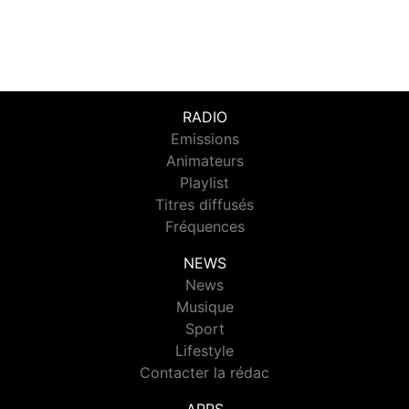
RADIO
Emissions
Animateurs
Playlist
Titres diffusés
Fréquences
NEWS
News
Musique
Sport
Lifestyle
Contacter la rédac