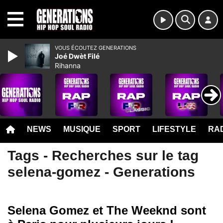
MENU
VOUS ÉCOUTEZ GENERATIONS
Joé Dwèt Filé
Rihanna
NEWS
MUSIQUE
SPORT
LIFESTYLE
RAD
Tags - Recherches sur le tag
selena-gomez - Generations
Selena Gomez et The Weeknd sont