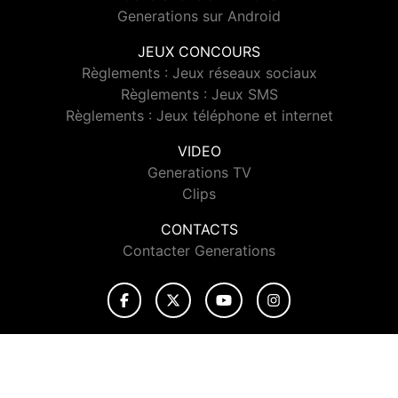
Generations sur Android
JEUX CONCOURS
Règlements : Jeux réseaux sociaux
Règlements : Jeux SMS
Règlements : Jeux téléphone et internet
VIDEO
Generations TV
Clips
CONTACTS
Contacter Generations
© 2026 Generations Tous droits réservés.
Signaler un contenu
-
Mentions légales
-
Politique de cookies
-