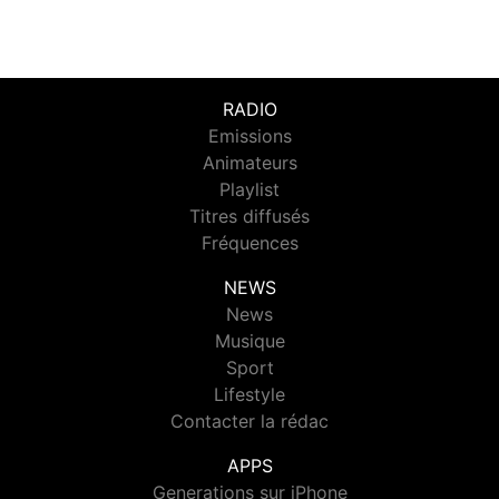
RADIO
Emissions
Animateurs
Playlist
Titres diffusés
Fréquences
NEWS
News
Musique
Sport
Lifestyle
Contacter la rédac
APPS
Generations sur iPhone