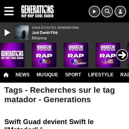
MENU
VOUS ÉCOUTEZ GENERATIONS
Joé Dwèt Filé
Rihanna
NEWS
MUSIQUE
SPORT
LIFESTYLE
RAD
Tags - Recherches sur le tag
matador - Generations
Swift Guad devient Swift le