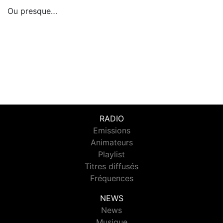
Ou presque…
RADIO
Emissions
Animateurs
Playlist
Titres diffusés
Fréquences
NEWS
News
Musique