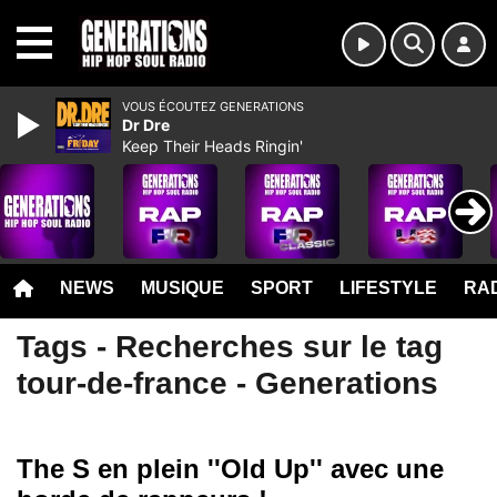
MENU
VOUS ÉCOUTEZ GENERATIONS
Dr Dre
Keep Their Heads Ringin'
NEWS
MUSIQUE
SPORT
LIFESTYLE
RAD
Tags - Recherches sur le tag
tour-de-france - Generations
The S en plein ''Old Up'' avec une