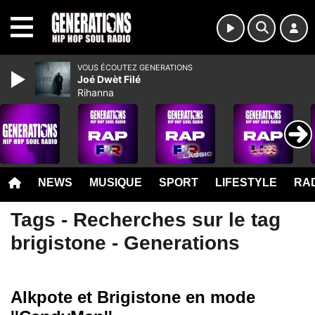
MENU
VOUS ÉCOUTEZ GENERATIONS
Joé Dwèt Filé
Rihanna
NEWS
MUSIQUE
SPORT
LIFESTYLE
RAD
Tags - Recherches sur le tag
brigistone - Generations
Alkpote et Brigistone en mode